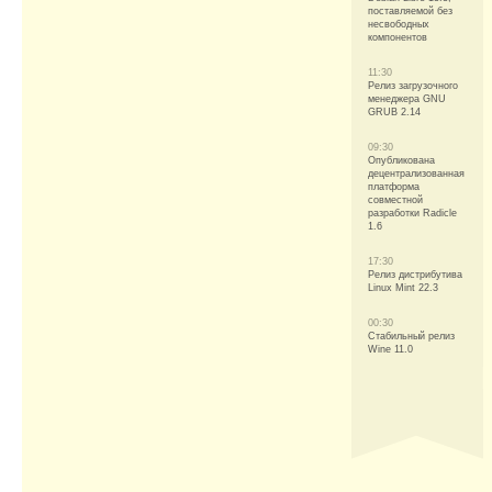
поставляемой без
несвободных
компонентов
11:30
Релиз загрузочного
менеджера GNU
GRUB 2.14
09:30
Опубликована
децентрализованная
платформа
совместной
разработки Radicle
1.6
17:30
Релиз дистрибутива
Linux Mint 22.3
00:30
Стабильный релиз
Wine 11.0