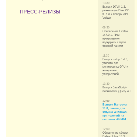
13:30
Выпуск D7VK 1.2,
реализации Direct3D
ПРЕСС-РЕЛИЗЫ
5, 6 и 7 поверх API
Vulkan
09:30
Обновление Firefox
147.0.1. План
прекращения
поддержки старой
боковой панели
11:30
Выпуск nvtop 3.4.0,
утилиты для
мониторинга GPU и
аппаратных
ускорителей
13:30
Выпуск JavaScript-
библиотеки jQuery 4.0
12:00
Выпуск Hangover
11.0, пакета для
запуска Windows-
приложений на
системах ARM64
12:00
Обновление сборки
Debian Libre 13.3,