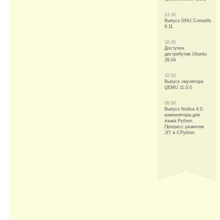
13:30
Выпуск GNU Coreutils
9.11
16:30
Доступен
дистрибутив Ubuntu
26.04
10:30
Выпуск эмулятора
QEMU 11.0.0
08:00
Выпуск Nuitka 4.0,
компилятора для
языка Python.
Прогресс развития
JIT в CPython