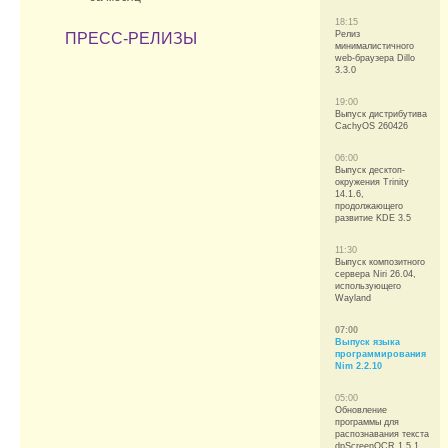
18:15
Релиз
ПРЕСС-РЕЛИЗЫ
минималистичного
web-браузера Dillo
3.3.0
19:00
Выпуск дистрибутива
CachyOS 260426
06:00
Выпуск десктоп-
окружения Trinity
14.1.6,
продолжающего
развитие KDE 3.5
11:30
Выпуск композитного
сервера Niri 26.04,
использующего
Wayland
07:00
Выпуск языка
программирования
Nim 2.2.10
05:00
Обновление
программы для
распознавания текста
dpScreenOCR 1.5.1