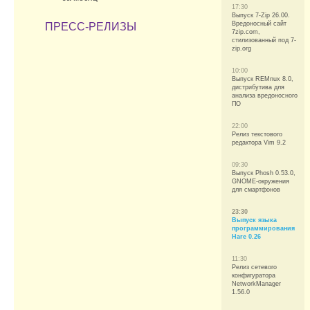
17:30
Выпуск 7-Zip 26.00.
Вредоносный сайт
ПРЕСС-РЕЛИЗЫ
7zip.com,
стилизованный под 7-
zip.org
10:00
Выпуск REMnux 8.0,
дистрибутива для
анализа вредоносного
ПО
22:00
Релиз текстового
редактора Vim 9.2
09:30
Выпуск Phosh 0.53.0,
GNOME-окружения
для смартфонов
23:30
Выпуск языка
программирования
Hare 0.26
11:30
Релиз сетевого
конфигуратора
NetworkManager
1.56.0