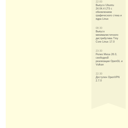
22:00
Выпуск Ubuntu
24.04.4 LTS c
обновлением
графического стека и
ядра Linux
08:30
Выпуск
минималистичного
дистрибутива Tiny
Core Linux 17.0
23:30
Релиз Mesa 26.0,
свободной
реализации OpenGL и
Vulkan
22:30
Доступен OpenVPN
2.7.0