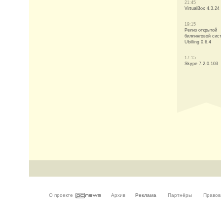
21:45
VirtualBox 4.3.24
19:15
Релиз открытой
биллинговой сис
Ubilling 0.6.4
17:15
Skype 7.2.0.103
О проекте
Архив
Реклама
Партнёры
Правов