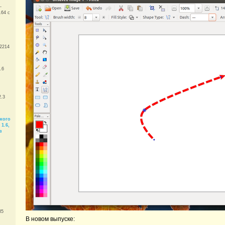
-
.64 с
.2214
.6
2.3
кого
 1.6,
в
85
В новом выпуске: