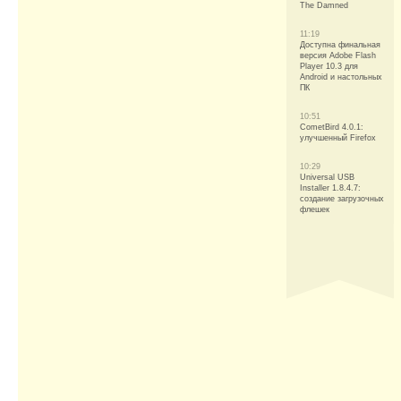
The Damned
11:19
Доступна финальная
версия Adobe Flash
Player 10.3 для
Android и настольных
ПК
10:51
CometBird 4.0.1:
улучшенный Firefox
10:29
Universal USB
Installer 1.8.4.7:
создание загрузочных
флешек