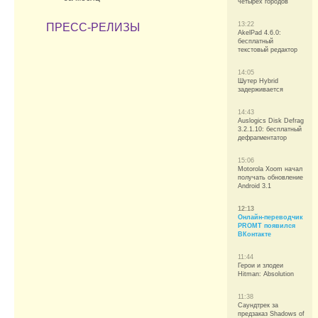
четырех городов
13:22
ПРЕСС-РЕЛИЗЫ
AkelPad 4.6.0:
бесплатный
текстовый редактор
14:05
Шутер Hybrid
задерживается
14:43
Auslogics Disk Defrag
3.2.1.10: бесплатный
дефрагментатор
15:06
Motorola Xoom начал
получать обновление
Android 3.1
12:13
Онлайн-переводчик
PROMT появился
ВКонтакте
11:44
Герои и злодеи
Hitman: Absolution
11:38
Саундтрек за
предзаказ Shadows of