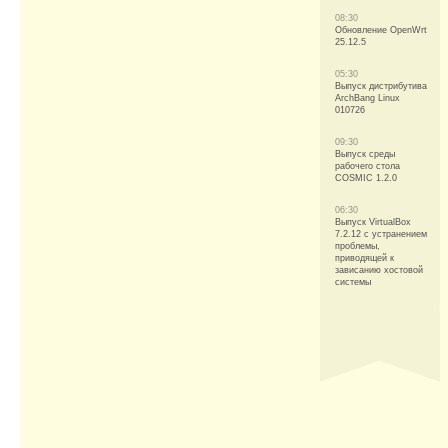
08:30
Обновление OpenWrt
25.12.5
05:30
Выпуск дистрибутива
ArchBang Linux
010726
09:30
Выпуск среды
рабочего стола
COSMIC 1.2.0
06:30
Выпуск VirtualBox
7.2.12 с устранением
проблемы,
приводящей к
зависанию хостовой
системы