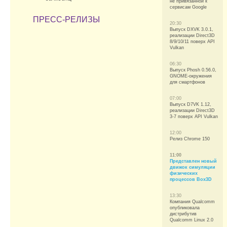
не привязанной к
сервисам Google
ПРЕСС-РЕЛИЗЫ
20:30
Выпуск DXVK 3.0.1,
реализации Direct3D
8/9/10/11 поверх API
Vulkan
06:30
Выпуск Phosh 0.56.0,
GNOME-окружения
для смартфонов
07:00
Выпуск D7VK 1.12,
реализации Direct3D
3-7 поверх API Vulkan
12:00
Релиз Chrome 150
11:00
Представлен новый
движок симуляции
физических
процессов Box3D
13:30
Компания Qualcomm
опубликовала
дистрибутив
Qualcomm Linux 2.0