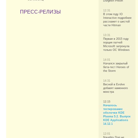
Durgesh Prison
12:31
ПРЕСС-РЕЛИЗЫ
В этом году IO
Interactive подробнее
расскажет о шестой
части Hitman
13:31
Первая в 2015 году
порция патчей
Microsoft затронула
только ОС Windows
14:01
Начался закрытый
бета-тест Heroes of
the Storm
14:31
Весной в Evolve
добавят каменного
монстра
12:15
Началось
тестирование
оболочки KDE
Plasma 5.2. Выпуск
KDE Applications
14.12.1
12:01
Naughty Dog не