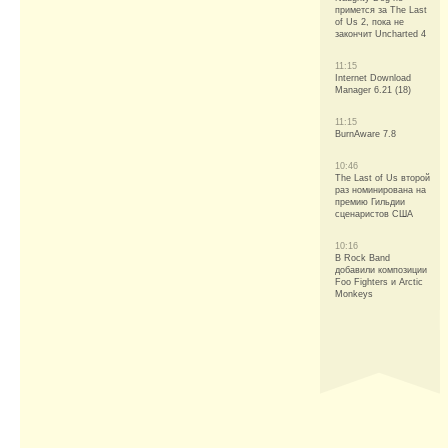
примется за The Last
of Us 2, пока не
закончит Uncharted 4
11:15
Internet Download
Manager 6.21 (18)
11:15
BurnAware 7.8
10:46
The Last of Us второй
раз номинирована на
премию Гильдии
сценаристов США
10:16
В Rock Band
добавили композиции
Foo Fighters и Arctic
Monkeys