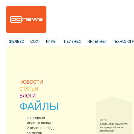
ЖЕЛЕЗО
СОФТ
ИГРЫ
IT-БИЗНЕС
ИНТЕРНЕТ
ТЕХНОЛОГ
НОВОСТИ
СТАТЬИ
БЛОГИ
ФАЙЛЫ
за неделю
04:31
неделю назад
Глава Xbox намекнул
2 недели назад
на грядущий анонс
Battletoads
за месяц