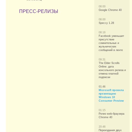
08:00
Google Chrome 40
ПРЕСС-РЕЛИЗЫ
08:00
Speccy 1.28
08:16
Facebook уменьшит
присутствие
сомнительных и
жульнических
сообщений в ленте
09:31
The Elder Scrolls
Online: дата
консольного релиза и
отмена платной
подписки
01:46
Microsoft провела
презентацию
Windows 10
Consumer Preview
01:15
Релиз web-браузера
Chrome 40
20:46
Переиздания двух