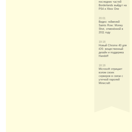
последних частей
Borderlands выйдут на
PS4 и Xbox One
20:01
Видео: геймплей
Saints Row: Money
Shot, отменённой в
2011 году
19:16
Новый Chrome 40 для
iOS: вещественный
дизайн и поддержка
Handoff
18:16
Microsoft отрицает
взлом своих
серверов в связи с
утечкой паролей
Minecraft