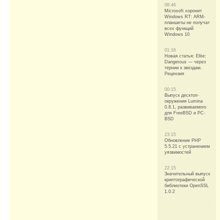
08:46
Microsoft хоронит
Windows RT: ARM-
планшеты не получат
всех функций
Windows 10
01:16
Новая статья: Elite:
Dangerous — через
тернии к звездам.
Рецензия
00:15
Выпуск десктоп-
окружения Lumina
0.8.1, развиваемого
для FreeBSD и PC-
BSD
23:15
Обновление PHP
5.5.21 с устранением
уязвимостей
22:15
Значительный выпуск
криптографической
библиотеки OpenSSL
1.0.2