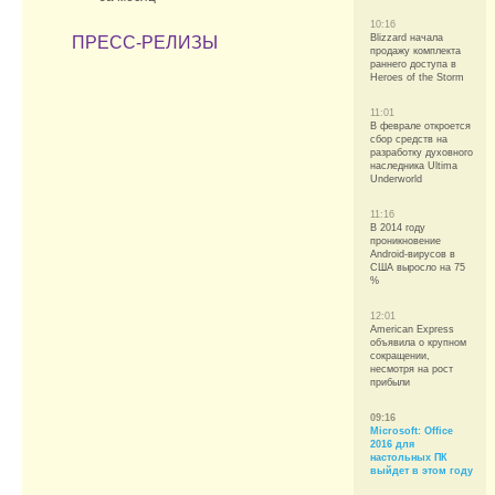
10:16
Blizzard начала
ПРЕСС-РЕЛИЗЫ
продажу комплекта
раннего доступа в
Heroes of the Storm
11:01
В феврале откроется
сбор средств на
разработку духовного
наследника Ultima
Underworld
11:16
В 2014 году
проникновение
Android-вирусов в
США выросло на 75
%
12:01
American Express
объявила о крупном
сокращении,
несмотря на рост
прибыли
09:16
Microsoft: Office
2016 для
настольных ПК
выйдет в этом году