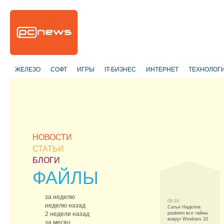
ЖЕЛЕЗО
СОФТ
ИГРЫ
IT-БИЗНЕС
ИНТЕРНЕТ
ТЕХНОЛОГ
НОВОСТИ
СТАТЬИ
БЛОГИ
ФАЙЛЫ
за неделю
09:16
неделю назад
Сатья Наделла
2 недели назад
развеял все тайны
вокруг Windows 10
за месяц