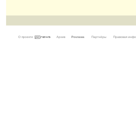
О проекте
Архив
Реклама
Партнёры
Правовая инф