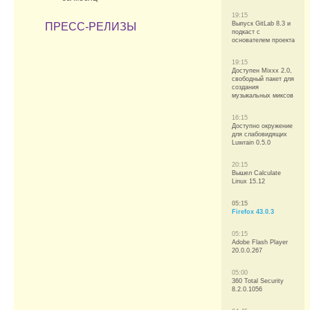
19:15
Выпуск GitLab 8.3 и
ПРЕСС-РЕЛИЗЫ
подкаст с
основателем проекта
19:15
Доступен Mixxx 2.0,
свободный пакет для
создания
музыкальных миксов
16:15
Доступно окружение
для слабовидящих
Luwrain 0.5.0
20:15
Вышел Calculate
Linux 15.12
05:15
Firefox 43.0.3
05:15
Adobe Flash Player
20.0.0.267
05:00
360 Total Security
8.2.0.1056