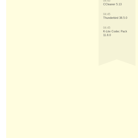
04:45
CCleaner 5.13
04:45
Thunderbird 38.5.0
04:45
K-Lite Codec Pack
11.8.0