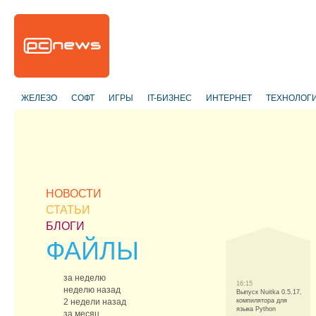
ЖЕЛЕЗО
СОФТ
ИГРЫ
IT-БИЗНЕС
ИНТЕРНЕТ
ТЕХНОЛОГ
НОВОСТИ
СТАТЬИ
БЛОГИ
ФАЙЛЫ
за неделю
16:15
неделю назад
Выпуск Nuitka 0.5.17,
2 недели назад
компилятора для
языка Python
за месяц