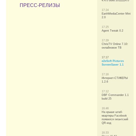
4.4.0 build 20111114.0
ПРЕСС-РЕЛИЗЫ
17:24
EarthMediaCenter Mini
2.0
17:25
Agent Tweak 0.2
17:29
ChrisTV Online 7.10:
онлайновое ТВ
17:17
e2eSoft Pictures
ScreenSaver 1.1
17:16
Интернет-СТИКЕРЫ
1.2.6
17:12
DBF Commander 1.1
build 25
16:46
На крыше штаб-
квартиры Facebook
появился гигантский
QR-код
16:33