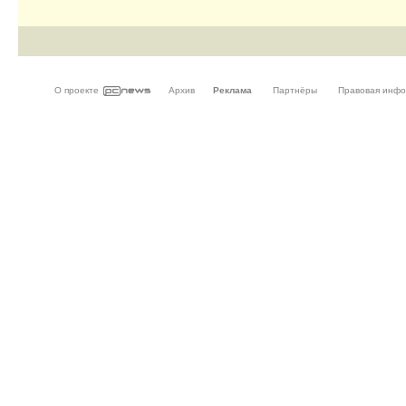
О проекте
Архив
Реклама
Партнёры
Правовая инф