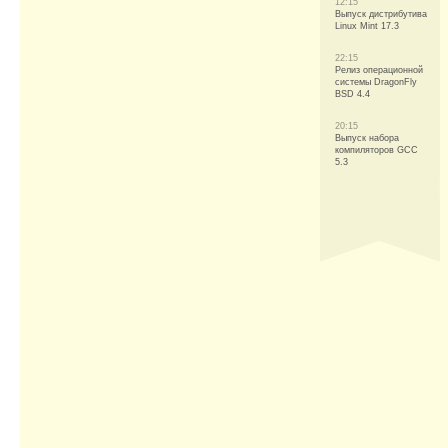
12:15
Выпуск дистрибутива
Linux Mint 17.3
22:15
Релиз операционной
системы DragonFly
BSD 4.4
20:15
Выпуск набора
компиляторов GCC
5.3