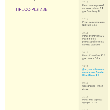
17:15
Релиз операционной
системы Inferno 0.4
ПРЕСС-РЕЛИЗЫ
для Raspberry Pi
17:15
Релиз культовой игры
NetHack 3.6.0
19:15
Релиз оболочки KDE
Plasma 5.5 с
реализацией сеанса
на базе Wayland
20:15
Релиз CrossOver 15.0
для Linux и OS X
13:15
Доступна облачная
платформа Apache
CloudStack 4.6
09:15
Обновление Python
2.7.11
21:15
Релиз http-сервера
lighttpd 1.4.38