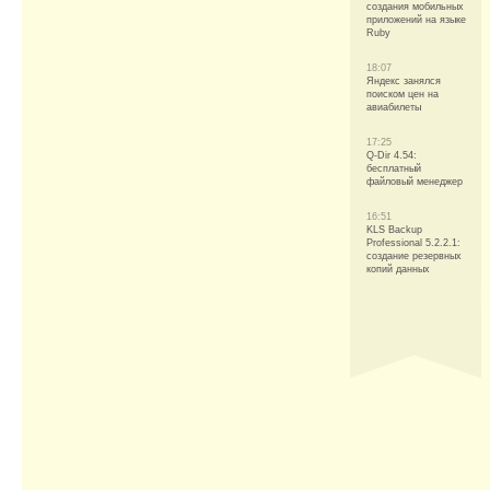
создания мобильных
приложений на языке
Ruby
18:07
Яндекс занялся
поиском цен на
авиабилеты
17:25
Q-Dir 4.54:
бесплатный
файловый менеджер
16:51
KLS Backup
Professional 5.2.2.1:
создание резервных
копий данных