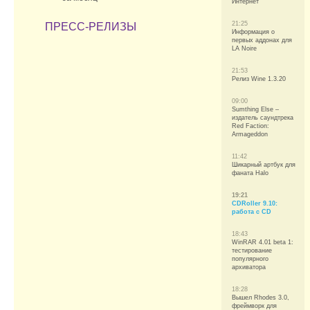
Интернет
21:25
ПРЕСС-РЕЛИЗЫ
Информация о
первых аддонах для
LA Noire
21:53
Релиз Wine 1.3.20
09:00
Sumthing Else –
издатель саундтрека
Red Faction:
Armageddon
11:42
Шикарный артбук для
фаната Halo
19:21
CDRoller 9.10:
работа с CD
18:43
WinRAR 4.01 beta 1:
тестирование
популярного
архиватора
18:28
Вышел Rhodes 3.0,
фреймворк для