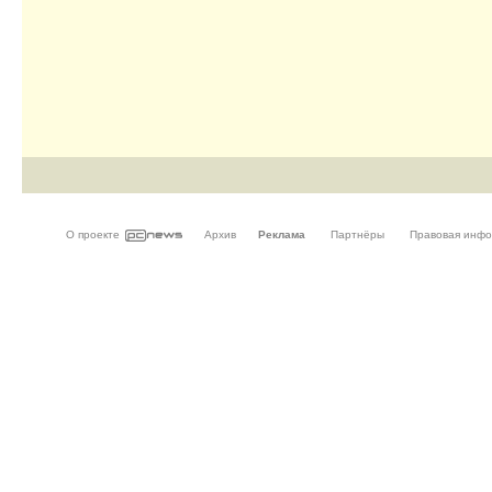
О проекте
Архив
Реклама
Партнёры
Правовая инф