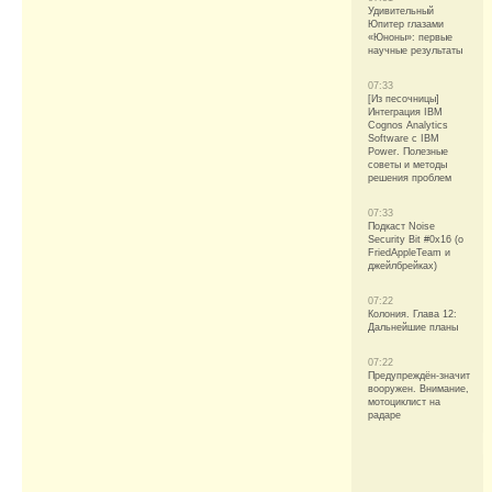
Удивительный
Юпитер глазами
«Юноны»: первые
научные результаты
07:33
[Из песочницы]
Интеграция IBM
Cognos Analytics
Software с IBM
Power. Полезные
советы и методы
решения проблем
07:33
Подкаст Noise
Security Bit #0x16 (о
FriedAppleTeam и
джейлбрейках)
07:22
Колония. Глава 12:
Дальнейшие планы
07:22
Предупреждён-значит
вооружен. Внимание,
мотоциклист на
радаре