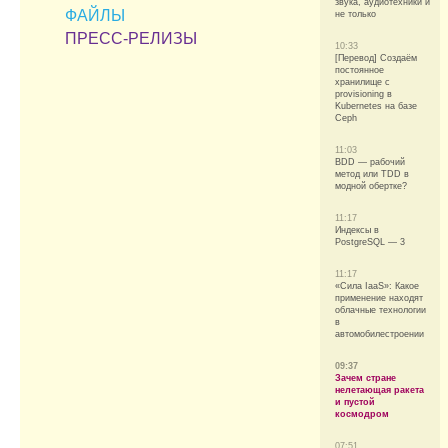
звука, аудиотехники и
ФАЙЛЫ
не только
ПРЕСС-РЕЛИЗЫ
10:33
[Перевод] Создаём
постоянное
хранилище с
provisioning в
Kubernetes на базе
Ceph
11:03
BDD — рабочий
метод или TDD в
модной обертке?
11:17
Индексы в
PostgreSQL — 3
11:17
«Сила IaaS»: Какое
применение находят
облачные технологии
в
автомобилестроении
09:37
Зачем стране
нелетающая ракета
и пустой
космодром
07:51