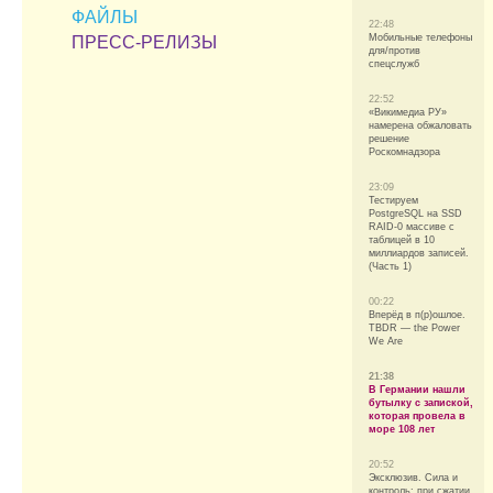
ФАЙЛЫ
22:48
Мобильные телефоны
ПРЕСС-РЕЛИЗЫ
для/против
спецслужб
22:52
«Викимедиа РУ»
намерена обжаловать
решение
Роскомнадзора
23:09
Тестируем
PostgreSQL на SSD
RAID-0 массиве с
таблицей в 10
миллиардов записей.
(Часть 1)
00:22
Вперёд в п(р)ошлое.
TBDR — the Power
We Are
21:38
В Германии нашли
бутылку с запиской,
которая провела в
море 108 лет
20:52
Эксклюзив. Сила и
контроль: при сжатии