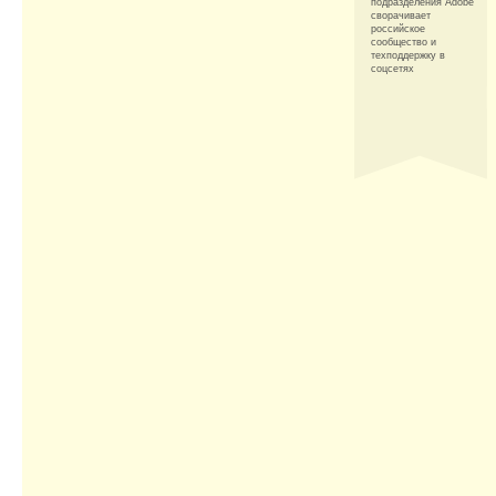
подразделения Adobe
сворачивает
российское
сообщество и
техподдержку в
соцсетях