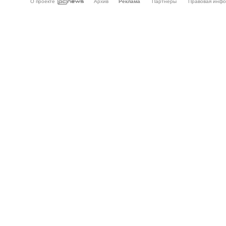
О проекте
Архив
Реклама
Партнёры
Правовая инф