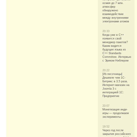
осмия до 7 млн.
атмосфер
обнаружено
взаимодействие
между внутренними
электронами атомов
20:33
Когда уже в C++
появится свой
менеджер пакетов?
Каким видится
будущее языка из
C++ Standards
Committee. Интервью
с Эриком Ниблером
20:22
[Из песочницы]
Дешевле чем 1С-
Битрикс в 3,5 раза.
Интернет-магазин на
Joomla 3 с
интеграцией 1С:
Предприятие
20:07
Монетизация инди-
игры — продолжаем
эксперименты
19:52
Через год после
закрытия российского