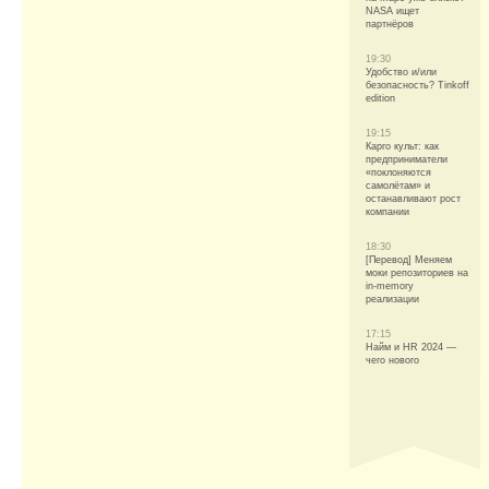
NASA ищет
партнёров
19:30
Удобство и/или
безопасность? Tinkoff
edition
19:15
Карго культ: как
предприниматели
«поклоняются
самолётам» и
останавливают рост
компании
18:30
[Перевод] Меняем
моки репозиториев на
in-memory
реализации
17:15
Найм и HR 2024 —
чего нового