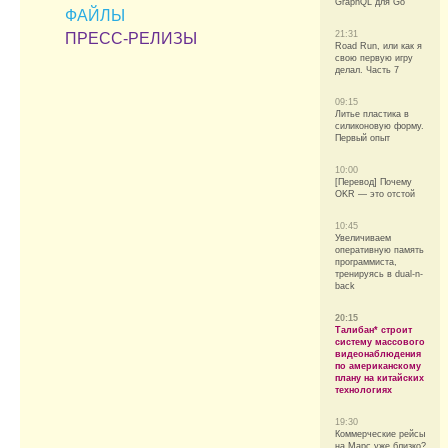
GraphQL для Go
ФАЙЛЫ
21:31
ПРЕСС-РЕЛИЗЫ
Road Run, или как я
свою первую игру
делал. Часть 7
09:15
Литье пластика в
силиконовую форму.
Первый опыт
10:00
[Перевод] Почему
OKR — это отстой
10:45
Увеличиваем
оперативную память
программиста,
тренируясь в dual-n-
back
20:15
Талибан* строит
систему массового
видеонаблюдения
по американскому
плану на китайских
технологиях
19:30
Коммерческие рейсы
на Марс уже близко?