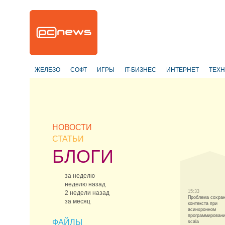
ЖЕЛЕЗО
СОФТ
ИГРЫ
IT-БИЗНЕС
ИНТЕРНЕТ
ТЕХ
НОВОСТИ
СТАТЬИ
БЛОГИ
за неделю
неделю назад
15:33
2 недели назад
Проблема сохра
за месяц
контекста при
асинхронном
программировани
ФАЙЛЫ
scala