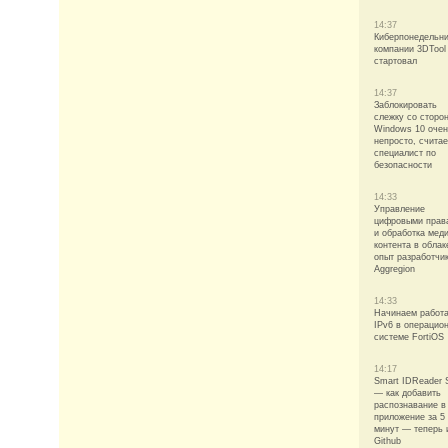
14:37
Киберпонедельни
компании 3DTool
стартовал
14:37
Заблокировать
слежку со сторо
Windows 10 оче
непросто, считае
специалист по
безопасности
14:33
Управление
цифровыми прав
и обработка меди
контента в обла
опыт разработчи
Aggregion
14:33
Начинаем работа
IPv6 в операцио
системе FortiOS
14:17
Smart IDReader
— как добавить
распознавание в
приложение за 5
минут — теперь 
Github