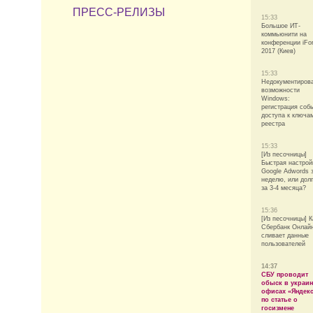
ПРЕСС-РЕЛИЗЫ
15:33
Большое ИТ-
коммьюнити на
конференции iFo
2017 (Киев)
15:33
Недокументиров
возможности
Windows:
регистрация соб
доступа к ключа
реестра
15:33
[Из песочницы]
Быстрая настрой
Google Adwords 
неделю, или дол
за 3-4 месяца?
15:36
[Из песочницы] К
Сбербанк Онлай
сливает данные
пользователей
14:37
СБУ проводит
обыск в украин
офисах «Яндек
по статье о
госизмене