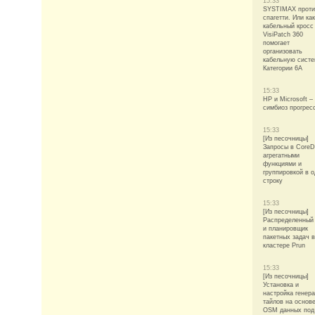
15:33
SYSTIMAX проти
спагетти. Или как
кабельный кросс
VisiPatch 360
помогает
организовать
кабельную сист
Категории 6А
15:33
HP и Microsoft –
симбиоз прогрес
15:33
[Из песочницы]
Запросы в CoreD
агрегатными
функциями и
группировкой в 
строку
15:33
[Из песочницы]
Распределенный
и планировщик
пакетных задач в
кластере Prun
15:33
[Из песочницы]
Установка и
настройка генер
тайлов на основ
OSM данных под