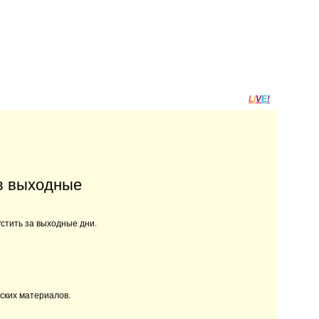
L
I
V
E
!
в выходные
устить за выходные дни.
тских материалов.