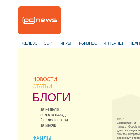
ЖЕЛЕЗО
СОФТ
ИГРЫ
IT-БИЗНЕС
ИНТЕРНЕТ
ТЕХ
НОВОСТИ
СТАТЬИ
БЛОГИ
за неделю
неделю назад
15:37
2 недели назад
Еврокомиссия
за месяц
нанесет Google 
удар: в специал
анкетах «жертвы
ФАЙЛЫ
расскажут о гря