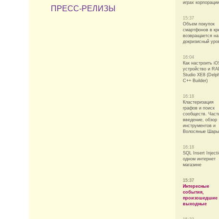
играх корпораци
ПРЕСС-РЕЛИЗЫ
15:37
Объем покупок
смартфонов в кр
возвращается на
докризисный уро
16:04
Как настроить iO
устройство и R
Studio XE8 (Delph
C++ Builder)
16:18
Кластеризация
графов и поиск
сообществ. Част
введение, обзор
инструментов и
Волосяные Шары
16:18
SQL Insert Inject
одном интернет
магазине
15:37
Интересные
события,
произошедшие
выходные