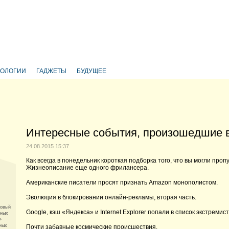
НОЛОГИИ
ГАДЖЕТЫ
БУДУЩЕЕ
Интересные события, произошедшие 
24.08.2015 15:37
Как всегда в понедельник короткая подборка того, что вы могли проп
Жизнеописание еще одного фрилансера.
Американские писатели просят признать Amazon монополистом.
Эволюция в блокировании онлайн-рекламы, вторая часть.
новый
Google, кэш «Яндекса» и Internet Explorer попали в список экстремис
ьных
»
зных
Почти забавные космические происшествия.