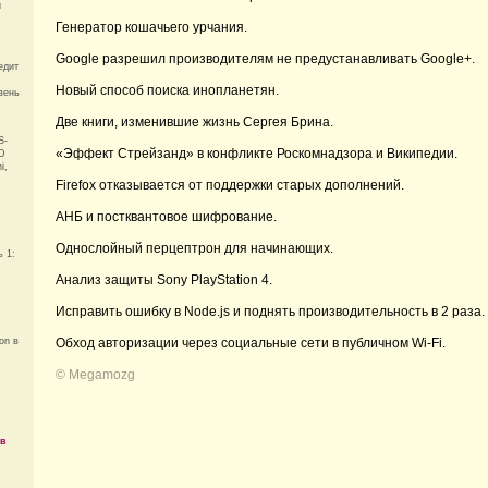
и
Генератор кошачьего урчания.
Google разрешил производителям не предустанавливать Google+.
едит
Новый способ поиска инопланетян.
вень
Две книги, изменившие жизнь Сергея Брина.
S-
«Эффект Стрейзанд» в конфликте Роскомнадзора и Википедии.
AD
i,
Firefox отказывается от поддержки старых дополнений.
АНБ и постквантовое шифрование.
Однослойный перцептрон для начинающих.
ь 1:
Анализ защиты Sony PlayStation 4.
Исправить ошибку в Node.js и поднять производительность в 2 раза.
ion в
Обход авторизации через социальные сети в публичном Wi-Fi.
©
Megamozg
 в