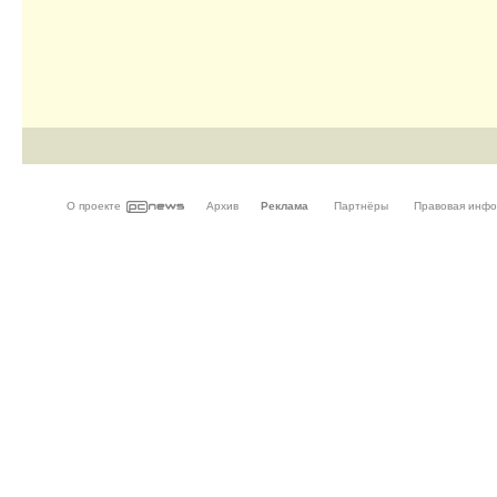
О проекте
Архив
Реклама
Партнёры
Правовая инф