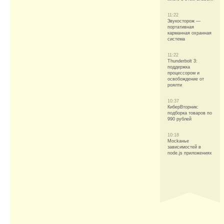
11:22
Звукосторож —
портативная
карманная охранная
система
11:22
Thunderbolt 3:
поддержка
процессором и
освобождение от
роялти
10:37
КиберВторник:
подборка товаров по
990 рублей
10:18
Mockанье
зависимостей в
node.js приложениях