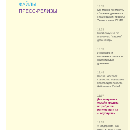
ФАЙЛЫ
13:33
Как можно применять
ПРЕСС-РЕЛИЗЫ
«большие данные» в
страховании: проекты
Университета ИТМО
13:33
Dumb ways to die,
или отчего “падают”
дата-центры
13:33
Иннополис и
неспешная погоня за
кремниевыми
долинами
13:48
Intel и Facebook
совместно повышают
производительность
библиотеки Caffe2
12:07
Для получения
онлайн-кредита
потребуется
регистрация на
«Госуслугах»
12:03
«Поддержка», как
много в этом слове…