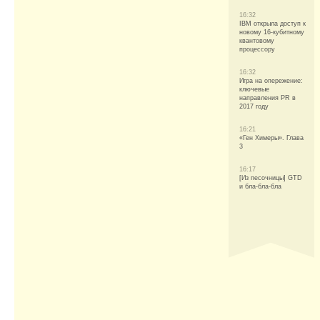
16:32
IBM открыла доступ к
новому 16-кубитному
квантовому
процессору
16:32
Игра на опережение:
ключевые
направления PR в
2017 году
16:21
«Ген Химеры». Глава
3
16:17
[Из песочницы] GTD
и бла-бла-бла