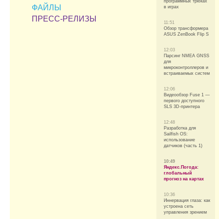
программных трюках
ФАЙЛЫ
в играх
ПРЕСС-РЕЛИЗЫ
11:51
Обзор трансформера
ASUS ZenBook Flip S
12:03
Парсинг NMEA GNSS
для
микроконтроллеров и
встраиваемых систем
12:06
Видеообзор Fuse 1 —
первого доступного
SLS 3D-принтера
12:48
Разработка для
Sailfish OS:
использование
датчиков (часть 1)
10:49
Яндекс.Погода:
глобальный
прогноз на картах
10:36
Иннервация глаза: как
устроена сеть
управления зрением