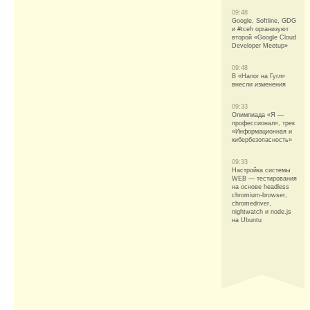
09:48
Google, Softline, GDG
и #tceh организуют
второй «Google Cloud
Developer Meetup»
09:48
В «Налог на Гугл»
внесли изменения
09:33
Олимпиада «Я —
профессионал», трек
«Информационная и
кибербезопасность»
09:33
Настройка системы
WEB — тестирования
на основе headless
chromium-browser,
chromedriver,
nightwatch и node.js
на Ubuntu