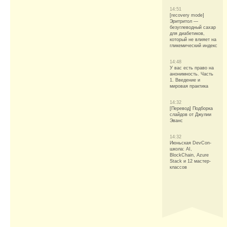
14:51
[recovery mode]
Эритритол —
безуглеводный сахар
для диабетиков,
который не влияет на
гликемический индекс
14:48
У вас есть право на
анонимность. Часть
1. Введение и
мировая практика
14:32
[Перевод] Подборка
слайдов от Джулии
Эванс
14:32
Июньская DevCon-
школа: AI,
BlockChain, Azure
Stack и 12 мастер-
классов