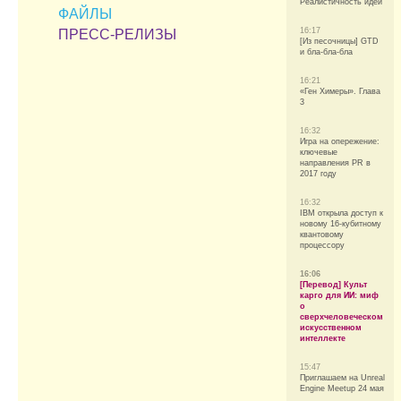
Реалистичность идеи
ФАЙЛЫ
16:17
ПРЕСС-РЕЛИЗЫ
[Из песочницы] GTD
и бла-бла-бла
16:21
«Ген Химеры». Глава
3
16:32
Игра на опережение:
ключевые
направления PR в
2017 году
16:32
IBM открыла доступ к
новому 16-кубитному
квантовому
процессору
16:06
[Перевод] Культ
карго для ИИ: миф
о
сверхчеловеческом
искусственном
интеллекте
15:47
Приглашаем на Unreal
Engine Meetup 24 мая