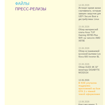
ФАЙЛЫ
14.06.2026
Истекает время жизни
ПРЕСС-РЕЛИЗЫ
сертификата, которым
заверен загрузчик для
UEFI Secure Boot в
дистрибутивах Linux
15.06.2026
Обзор материнской
платы Asus TUF
Gaming X870E-Plus
WiFi на чипсете AMD
X870E
15.06.2026
Обзор встраиваемой
кухонной вытяжки Lex
Nova 600 Inverter BL
15.06.2026
Обзор OLED 4K 32"
монитора GIGABYTE
MO32U24
13.06.2026
В KDE улучшена
поддержка
приложений на базе
GTK 2 с тёмной
темой оформления
13.06.2026
Классика жанра: 5