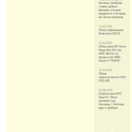
бытовых приборов
старых добрых
брендов, которые
продаются и которые
мы протестировали
11.06.2026
Обзор кофемашины
Redmond CM731
11.06.2026
Обзор мини-ПК Tecno
Mega Mini M1 Lite
AMD (ML01) на
процессоре AMD
Ryzen 5 7535HS
10.06.2026
Обзор
пароочистителя Felfri
FSC-002
08.06.2026
Секреты мега-IPO
SpaceX / Маск
проиграл суд
Альтману / Anthropic
идет к прибыли