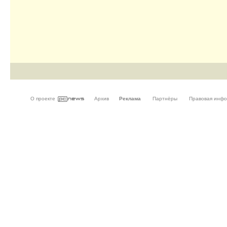
О проекте
Архив
Реклама
Партнёры
Правовая инф