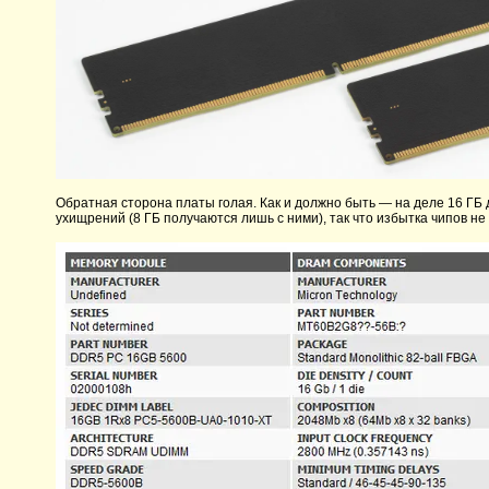
Обратная сторона платы голая. Как и должно быть — на деле 16 Г
ухищрений (8 ГБ получаются лишь с ними), так что избытка чипов не