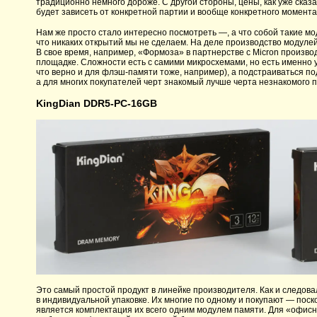
традиционно немного дороже. С другой стороны, цены, как уже сказ
будет зависеть от конкретной партии и вообще конкретного момента,
Нам же просто стало интересно посмотреть —, а что собой такие 
что никаких открытий мы не сделаем. На деле производство модул
В свое время, например, «Формоза» в партнерстве с Micron произво
площадке. Сложности есть с самими микросхемами, но есть именно 
что верно и для флэш-памяти тоже, например), а подстраиваться по
а для многих покупателей черт знакомый лучше черта незнакомого п
KingDian DDR5-PC-16GB
Это самый простой продукт в линейке производителя. Как и следова
в индивидуальной упаковке. Их многие по одному и покупают — пос
является комплектация их всего одним модулем памяти. Для «офис