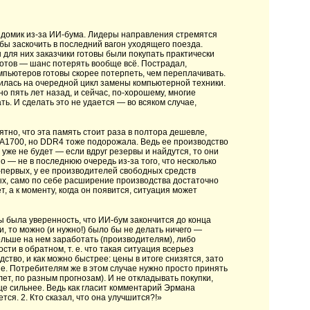
 домик из-за ИИ-бума. Лидеры направления стремятся
 бы заскочить в последний вагон уходящего поезда.
для них заказчики готовы были покупать практически
иотов — шанс потерять вообще всё. Пострадал,
мпьютеров готовы скорее потерпеть, чем переплачивать.
илась на очередной цикл замены компьютерной техники.
пять лет назад, и сейчас, по-хорошему, многие
. И сделать это не удается — во всяком случае,
тно, что эта память стоит раза в полтора дешевле,
GA1700, но DDR4 тоже подорожала. Ведь ее производство
уже не будет — если вдруг резервы и найдутся, то они
о — не в последнюю очередь из-за того, что несколько
о-первых, у ее производителей свободных средств
ых, само по себе расширение производства достаточно
 а к моменту, когда он появится, ситуация может
ы была уверенность, что ИИ-бум закончится до конца
и, то можно (и нужно!) было бы не делать ничего —
ольше на нем заработать (производителям), либо
ти в обратном, т. е. что такая ситуация всерьез
тво, и как можно быстрее: цены в итоге снизятся, зато
. Потребителям же в этом случае нужно просто принять
лет, по разным прогнозам). И не откладывать покупки,
ще сильнее. Ведь как гласит комментарий Эрмана
тся. 2. Кто сказал, что она улучшится?!»