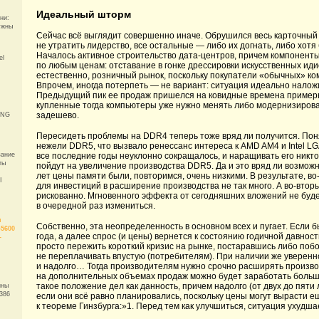
Идеальный шторм
ни:
ужны
Сейчас всё выглядит совершенно иначе. Обрушился весь карточный
не утратить лидерство, все остальные — либо их догнать, либо хотя
Началось активное строительство дата-центров, причем компоненты 
el
по любым ценам: отставание в гонке дрессировки искусственных ид
естественно, розничный рынок, поскольку покупатели «обычных» ко
Впрочем, иногда потерпеть — не вариант: ситуация идеально налож
Предыдущий пик ее продаж пришелся на ковидные времена примерно 
купленные тогда компьютеры уже нужно менять либо модернизировать
задешево.
ING
Пересидеть проблемы на DDR4 теперь тоже вряд ли получится. Поня
нежели DDR5, что вызвало ренессанс интереса к AMD AM4 и Intel L
вание
все последние годы неуклонно сокращалось, и наращивать его никто 
ты
пойдут на увеличение производства DDR5. Да и это вряд ли возможн
лет цены памяти были, повторимся, очень низкими. В результате, в
I
для инвестиций в расширение производства не так много. А во-втор
рискованно. Мгновенного эффекта от сегодняшних вложений не будет,
в очередной раз измениться.
и
Собственно, эта неопределенность в основном всех и пугает. Если б
5600
года, а далее спрос (и цены) вернется к состоянию годичной давност
-
просто пережить короткий кризис на рынке, постаравшись либо поб
не переплачивать впустую (потребителям). При наличии же увереннос
и надолго… Тогда производителям нужно срочно расширять производс
на дополнительных объемах продаж можно будет заработать больше
такое положение дел как данность, причем надолго (от двух до пяти 
ины
386
если они всё равно планировались, поскольку цены могут вырасти е
к теореме Гинзбурга:»1. Перед тем как улучшиться, ситуация ухудшае