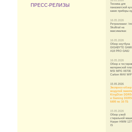
16.05.2026
Техника для
ПРЕСС-РЕЛИЗЫ
паназиатской кух
какие приборы н
16.05.2026
Ретроклокинг: Int
Skulltrail на
максималках
16.05.2026
Обзор ноутбука
GIGABYTE GAM
A18 PRO GA8J
16.05.2026
Обзор и тестиро
материнской пла
MSI MPG X870E
Carbon MAX WIF
15.05.2026
Экспресс-обзор
модулей памят
KingDian DDR5-
и Gaming DDR5
6400 по 16 ГБ
15.05.2026
Обзор узкой
стиральной маш
Harper HWM 127
IS