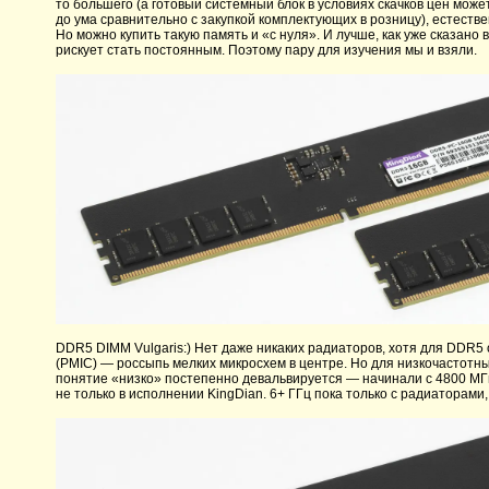
то большего (а готовый системный блок в условиях скачков цен може
до ума сравнительно с закупкой комплектующих в розницу), естеств
Но можно купить такую память и «с нуля». И лучше, как уже сказано
рискует стать постоянным. Поэтому пару для изучения мы и взяли.
DDR5 DIMM Vulgaris:) Нет даже никаких радиаторов, хотя для DDR5
(PMIC) — россыпь мелких микросхем в центре. Но для низкочастотн
понятие «низко» постепенно девальвируется — начинали с 4800 МГц
не только в исполнении KingDian. 6+ ГГц пока только с радиаторами,