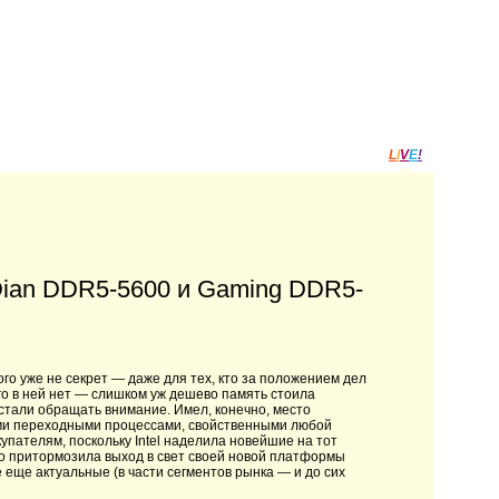
L
I
V
E
!
Dian DDR5-5600 и Gaming DDR5-
го уже не секрет — даже для тех, кто за положением дел
ого в ней нет — слишком уж дешево память стоила
стали обращать внимание. Имел, конечно, место
ыми переходными процессами, свойственными любой
пателям, поскольку Intel наделила новейшие на тот
о притормозила выход в свет своей новой платформы
еще актуальные (в части сегментов рынка — и до сих