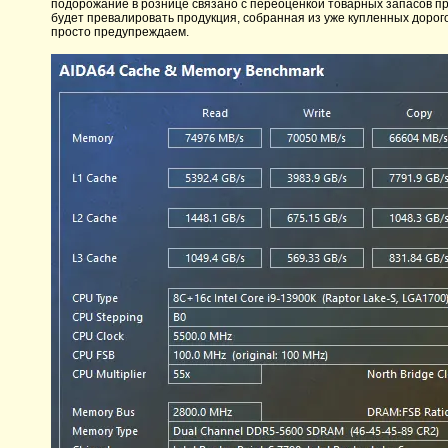
подорожание в рознице связано с переоценкой товарных запасов пр
будет превалировать продукция, собранная из уже купленных дорог
просто предупреждаем.