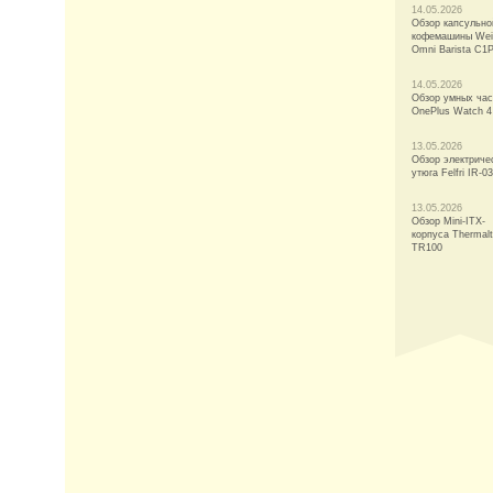
14.05.2026
Обзор капсульно
кофемашины Wei
Omni Barista C1
14.05.2026
Обзор умных ча
OnePlus Watch 4
13.05.2026
Обзор электриче
утюга Felfri IR-03
13.05.2026
Обзор Mini-ITX-
корпуса Thermal
TR100