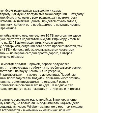
тия будут развиваться дальше, но и самые
тарому. Как лучше поступить в такой ситуации — каждому
о, благо и условия у всех разные, да и возможности
иктованных низкими ценами, придется отказываться,
шняя покупка (если есть необходимость покупать именно
овременное.
ни объективно медленнее, чем 16 ГБ, но стоят не вдвое
 уже считается недостаточным для, к примеру, игровых
о на 32 ГБ двумя модулями. И сразу двумя,
у, повторимся, ситуация пока плохо просчитывается, так
а 48 ГБ и более, либо за очень высокими частотами
зно —, но первое сегодня просто дорого, а второе
 лучшим образом.
и местам покупки. Впрочем, первое получается
вил, что прекращает работу на потребительском рынке,
 поставлен на паузу. Компания не уверена,
бязательствами — так что не до розницы. Подобные
рупным производителям модулей, привыкшим к спокойной
мпаниям, ориентирующимся на открытый рынок
личество чипов они всяко найдут. Не в одном, так
полнительно тут может сыграть и то, что все они готовы
го активно осваивают маркетплейсы. Впрочем, многие
ному клиенту, но только лишь родными площадками дело
родвигается через Wildberries, причем с местных складов,
е встречается и в «обычных» магазинах, но в них