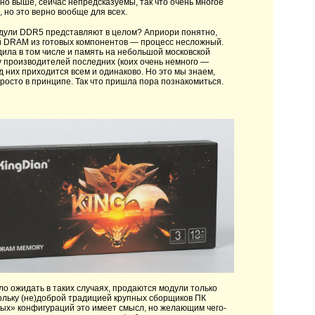
ано выше, сейчас непредсказуемы, так что очень многое
 но это верно вообще для всех.
модули DDR5 представляют в целом? Априори понятно,
ей DRAM из готовых компонентов — процесс несложный.
дила в том числе и память на небольшой московской
у производителей последних (коих очень немного —
д них приходится всем и одинаково. Но это мы знаем,
росто в принципе. Так что пришла пора познакомиться.
ло ожидать в таких случаях, продаются модули только
кольку (не)доброй традицией крупных сборщиков ПК
ных» конфигураций это имеет смысл, но желающим чего-