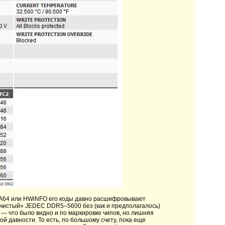
AIDA64 или HWiNFO его коды давно расшифровывают
 «чистый» JEDEC DDR5–5600 без (как и предполагалось)
n — что было видно и по маркировке чипов, но лишняя
ой давности. То есть, по большому счету, пока еще