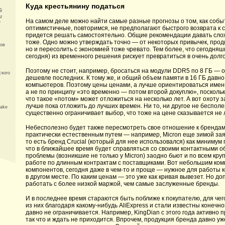
Куда крестьянину податься
й
z
На самом деле можно найти самые разные прогнозы о том, как собы
P
оптимистичные, повторимся, не предполагают быстрого возврата к с
придется решать самостоятельно. Общие рекомендации давать сложн
тоже. Одно можно утверждать точно — от некоторых привычек, прод
сов
но и пересолить с экономией тоже чревато. Тем более, что сегодня
сегодня) из временного решения рискует превратиться в очень долг
Поэтому не стоит, например, бросаться на модули DDR5 по 8 ГБ — о
ского
дешевле последних. К тому же, и общий объем памяти в 16 ГБ давно
компьютеров. Поэтому цены ценами, а лучше ориентироваться именн
а не по принципу «это временно — потом второй докуплю», поскольк
что такое «потом» может отложиться на несколько лет. А вот охоту з
лучше пока отложить до лучших времен. Ни то, ни другое не бесполе
take
существенно ограничивает выбор, что тоже на цене сказывается не
Небесполезно будет также пересмотреть свое отношение к брендам 
практически естественным путем — например, Micron еще зимой зая
то есть бренд Crucial (который для нее использовался) как минимум
что в ближайшее время будет справляться со своими контактными о
проблемы (возникшие не только у Micron) заодно бьют и по всем к
работе по длинным контрактам с поставщиками. Вот небольшим ко
компонентов, сегодня даже в чем-то и проще — нужное для работы ко
в другом месте. По каким ценам — это уже как кривая вывезет. Но до
работать с более низкой маржой, чем самые заслуженные бренды.
И в последнее время стараются быть поближе к покупателю, для че
из них благодаря какому-нибудь AliExpress и стали известны конеч
давно не ограничивается. Например, KingDian с этого года активно п
так что и ждать не приходится. Впрочем, продукция бренда давно уж