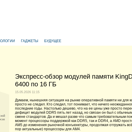
НОЛОГИИ
ГАДЖЕТЫ
БУДУЩЕЕ
Экспресс-обзор модулей памяти King
6400 по 16 ГБ
15.05.2026 11:15
Думаем, нынешняя ситуация на рынке оперативной памяти ни для ко
просто не следил. Кто следил, тот понимает, что ничего неожиданн
последние годы. Настолько дешево, что на ее цены уже просто пере
дефицит модулей DDR5 пять лет назад, но связан он был с обычн
ской
смене стандартов. Да и мешал разве что самым требовательным поку
ocas
момент процессоры поддержкой как DDR5, так и DDR4, а AMD прост
AM5 до изменения рыночной конъюнктуры, продолжая отгружать всё 
пор актуальные) процессоры для AM4.